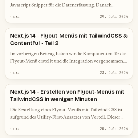
Javascript Snippet für die Datenerfassung. Danach
integrieren wir das Analytic Dashboard in unser
29. Juli 2024
E.G.
bestehendes Nextjs 14 Projekt.
Next.js 14 - Flyout-Menüs mit TailwindCSS &
Contentful - Teil 2
Im vorherigen Beitrag haben wir die Komponenten für das
Flyout-Menü erstellt und die Integration vorgenommen.
Jetzt werden wir das Menü mit unserem Headless CMS
23. Juli 2024
E.G.
Contentful verbinden.
Next.js 14 - Erstellen von Flyout-Menüs mit
TailwindCSS in wenigen Minuten
Die Erstellung eines Flyout-Menüs mit Tailwind CSS ist
aufgrund des Utility-First-Ansatzes von Vorteil. Dieser
Ansatz beschleunigt die Entwicklung durch die
20. Juli 2024
E.G.
Verwendung vordefinierter Klassen