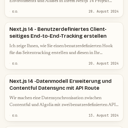
Environments und Aliases in Ihrem Nextjs 14 Projekt
verwenden können. Environments bieten enormes
28. August 2024
E.G.
Potential
Next.js 14 - Benutzerdefiniertes Client-
seitiges End-to-End-Tracking erstellen
Ich zeige Ihnen, wie Sie einen benutzerdefinierten Hook
für das Seitentracking erstellen und diesen in Ihr
bestehendes Next.js 14 Projekt integrieren können.
20. August 2024
E.G.
Next.js 14 -Datenmodell Erweiterung und
Contentful Datensync mit API Route
Wir machen eine Datensynchronisation zwischen
Contentful und Algolia mit zwei benutzerdefinierten API-
Routen in Nextjs 14 durchlaufen und das Algolia-
13. August 2024
E.G.
Datenmodell erweitern.