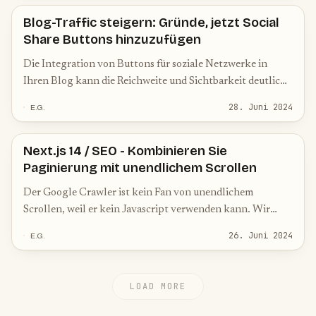
Blog-Traffic steigern: Gründe, jetzt Social
Share Buttons hinzuzufügen
Die Integration von Buttons für soziale Netzwerke in
Ihren Blog kann die Reichweite und Sichtbarkeit deutlich
erhöhen, da die Leser sie leicht teilen können, was die
28. Juni 2024
E.G.
Besucherzahlen steigert
Next.js 14 / SEO - Kombinieren Sie
Paginierung mit unendlichem Scrollen
Der Google Crawler ist kein Fan von unendlichem
Scrollen, weil er kein Javascript verwenden kann. Wir
müssen eine Crawler-freundliche Lösung hinzufügen, um
26. Juni 2024
E.G.
alle Seiten richtig zu finden
LOAD MORE