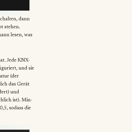
schalten, dann
bt stehen.
ann lesen, was
hat. Jede KNX-
guriert, und sie
atur (der
dich das Gerät
dert) und
lich ist). Min-
,5, sodass die