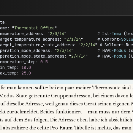
te
:
ame
:
 "
Thermostat Office
"
emperature_address
:
 "
2/0/14
"
             # 
Ist
-
Temp
 (
les
arget_temperature_address
:
 "
2/1/14
"
      # 
Comfort
-
Sollw
arget_temperature_state_address
:
 "
2/2/14
"
 # 
Sollwert
-
Rue
peration_mode_address
:
 "
2/3/14
"
          # 
HVAC
-
Modus
 (
s
peration_mode_state_address
:
 "
2/4/14
"
    # 
HVAC
-
Modus
 (
l
emperature_step
:
 0.5
in_temp
:
 18.0
ax_temp
:
 25.0
 die man kennen sollte: bei ein paar meiner Thermostate sin
Modus-State getrennte Gruppenadressen, bei einem davon le
uf dieselbe Adresse, weil genau dieses Gerät seinen eigenen
kt zurückmeldet. Beides funktioniert — man muss nur dem 
s auf dem Bus folgen. Die Adresse oben habe ich absichtlic
el abstrahiert; die echte Pro-Raum-Tabelle ist nichts, das man