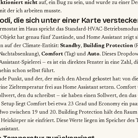
ktioniert nicht
auf, ein Bug zu sein, und wurde zu einer De
it der ich arbeiten musste.
odi, die sich unter einer Karte verstecke
rmostat im Haus spricht das Standard-HVAC-Betriebsmodu
 Objekt hat genau fünf Zustände, und Home Assistant zeigt si
n auf der Climate-Entität:
Standby
,
Building Protection
(F
 Nachtabsenkung),
Comfort
(Tag) und
Auto
. Dieses Dropdow
ssistant-Spielerei — es ist ein direktes Fenster in eine Zahl, 
ehin schon selbst führt.
de Punkt, und der, der mich den Abend gekostet hat: von die
ine Zieltemperatur frei aus Home Assistant setzen. Comfor
llwert, den du schreibst — sie haben einen Sollwert, den das 
m Setup liegt Comfort bei etwa 23 Grad und Economy ein paa
ndwo zwischen 19 und 20. Building Protection hält den Raum
 Heizkörper nie einfriert. Diese Werte liegen im Speicher des
ssistant.