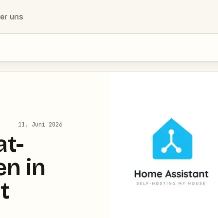
er uns
11. Juni 2026
t-
en in
t