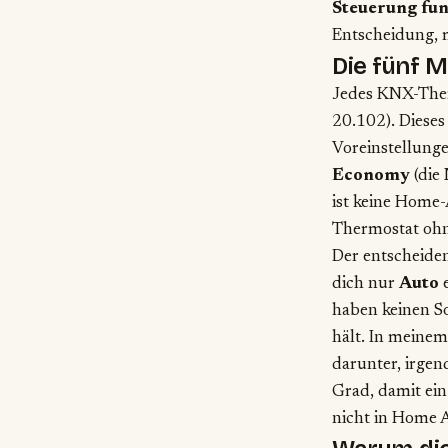
Steuerung fun
Entscheidung, m
Die fünf M
Jedes KNX-The
20.102). Dieses
Voreinstellunge
Economy
(die
ist keine Home-A
Thermostat ohn
Der entscheiden
dich nur
Auto
e
haben keinen So
hält. In meine
darunter, irge
Grad, damit ein
nicht in Home A