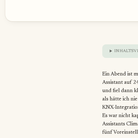
INHALTSV
Ein Abend ist 
Assistant auf 2
und fiel dann k
als hätte ich ni
KNX-Integration
Es war nicht k
Assistants Clim
fünf Voreinstel