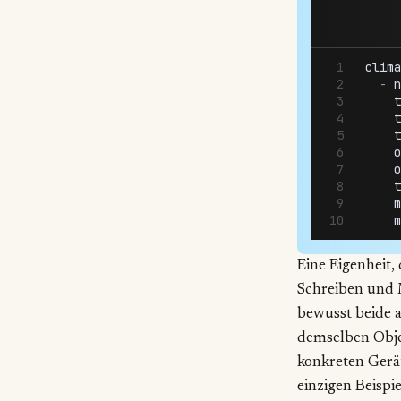
clima
  -
 n
    t
    t
    t
    o
    o
    t
    m
    m
Eine Eigenheit,
Schreiben und 
bewusst beide a
demselben Obje
konkreten Gerät
einzigen Beispi