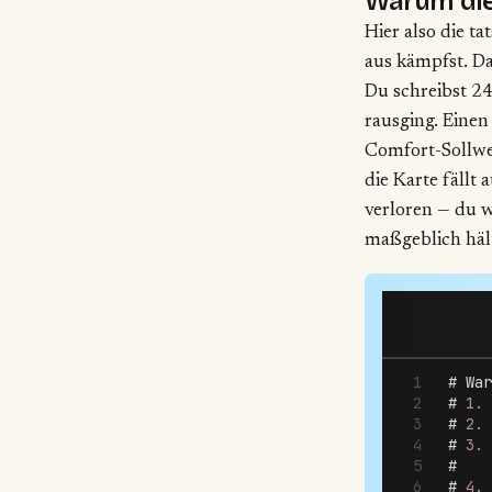
Warum die
Hier also die t
aus kämpfst. Da
Du schreibst 24
rausging. Einen
Comfort-Sollwer
die Karte fällt
verloren — du w
maßgeblich häl
# 
War
# 
1.
 
# 
2.
 
# 
3.
 
#    
# 
4.
 