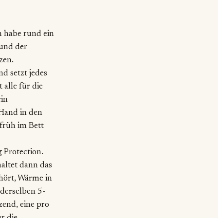
h habe rund ein
und der
zen.
d setzt jedes
alle für die
ein
Hand in den
früh im Bett
g Protection.
altet dann das
hört, Wärme in
 derselben 5-
end, eine pro