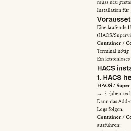
muss neu gestar
Installation für 
Vorausse
Eine laufende H
(HAOS/Supervise
Container / C
Terminal nötig.
Ein kostenloses
HACS insta
1. HACS h
HAOS / Supervi
→ ⋮ (oben rech
Dann das Add-
Logs folgen.
Container / C
ausführen: