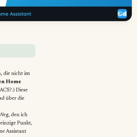
 die nicht im
en Home
HACS?
.) Diese
ad über die
Weg, den ich
 einzige Punkt,
me Assistant