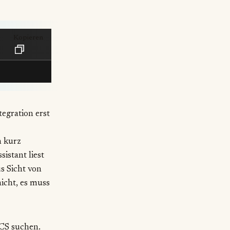
Kopieren
egration erst
h kurz
istant liest
s Sicht von
icht, es muss
CS suchen.