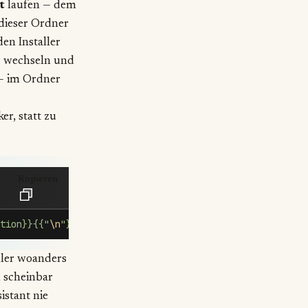
t
laufen — dem
 dieser Ordner
en Installer
r wechseln und
 — im Ordner
er, statt zu
Kopieren
tion}}{{"
\n
"}}{{end}}
'
 homeassistant
aller woanders
n scheinbar
istant nie