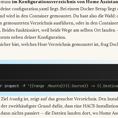
r muss
im Konfigurationsverzeichnis von Home Assistan
deine configuration.yaml liegt. Bei einem Docker-Setup liegt
d wird in den Container gemountet. Du hast also die Wahl: d
m gemounteten Verzeichnis ausführen, oder in den Containe
n. Beides funktioniert, weil beide Wege am selben Ort landen
nts neben deiner Konfiguration.
icher bist, welches Host-Verzeichnis gemountet ist, frag Dock
r
 inspect
 -
f
 '
{{range .Mounts}}{{.Source}} -> {{.Destina
 Ziel /config ist, zeigt auf das gesuchte Verzeichnis. Den Inst
 der zweithäufigste Grund dafür, dass eine HACS-Installatio
dann nichts passiert — die Dateien landen dort, wo Home Ass